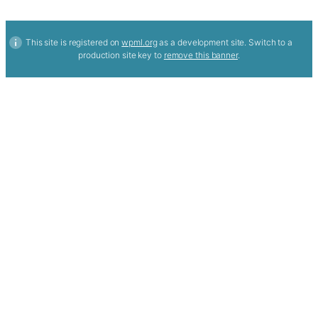
This site is registered on
wpml.org
as a development site. Switch to a
production site key to
remove this banner
.