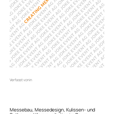
Verfasst von
in
Messebau, Messedesign, Kulissen- und