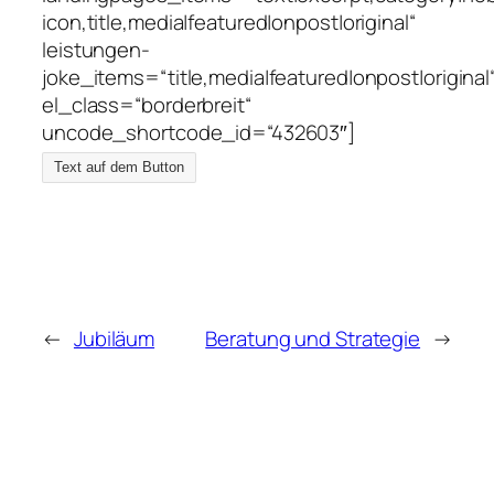
icon,title,media|featured|onpost|original“
leistungen-
joke_items=“title,media|featured|onpost|original
el_class=“borderbreit“
uncode_shortcode_id=“432603″]
Text auf dem Button
←
Jubiläum
Beratung und Strategie
→