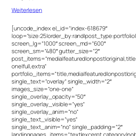
Weiterlesen
[uncode_index el_id=“index-618679″
loop=“size:25|order_by:rand|post_type:portfoli
screen_lg=“1000″ screen_md=“600″
screen_sm=“480″ gutter_size=“2″
post_items=“media|featured|onpost|original,title,
one|full,extra“
portfolio_items=“title,media|featured|onpost|orig
single_text=“overlay“ single_width=“2″
images_size=“one-one“
single_overlay_opacity=“50″
single_overlay_visible=“yes“
single_overlay_anim=“no“
single_text_visible=“yes“
single_text_anim=“no“ single_padding=“2″
landingpages_items=“text|excerpt,category|nobg